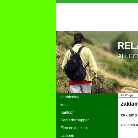
REL
ALLEE
<< Vorige
aanbieding
zaklam
kerst
Kantoor
zaklamp 
Gereedschappen
zaklamp o
Eten en drinken
Lampen