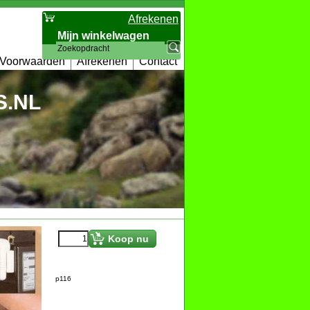
Afrekenen
Mijn winkelwagen
Artikelen
:
0
Voorwaarden
Afrekenen
Contact
.NL
€
0.95
Koop nu
p116