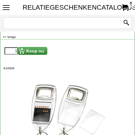
0
RELATIEGESCHENKENCATALOGUS
<< Vorige
Koop nu
A10006