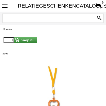
0
RELATIEGESCHENKENCATALOGUS
<< Vorige
Koop nu
p167