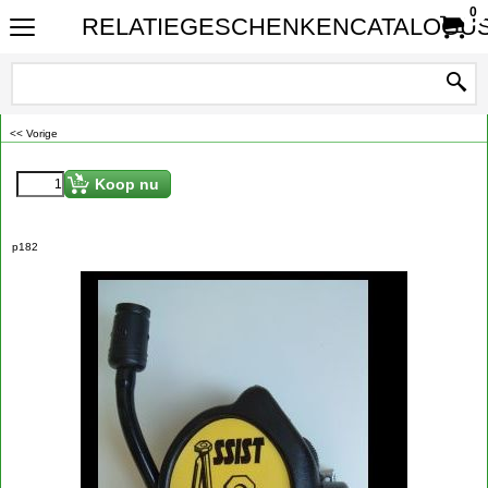
0
RELATIEGESCHENKENCATALOGUS
<< Vorige
Koop nu
p182