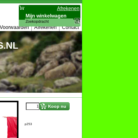
Afrekenen
Mijn winkelwagen
Artikelen
:
0
Voorwaarden
Afrekenen
Contact
.NL
€
2.59
Koop nu
p253