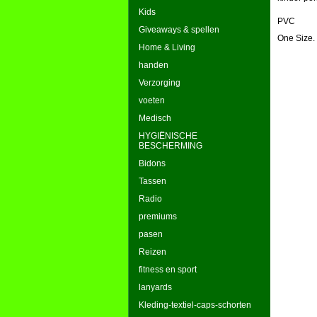
Kids
PVC
Giveaways & spellen
One Size.
Home & Living
handen
Verzorging
voeten
Medisch
HYGIËNISCHE
BESCHERMING
Bidons
Tassen
Radio
premiums
pasen
Reizen
fitness en sport
lanyards
Kleding-textiel-caps-schorten