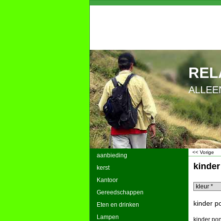
REL
ALLEE
<< Vorige
aanbieding
kinde
kerst
Kantoor
Gereedschappen
kinder p
Eten en drinken
Lampen
kinder po