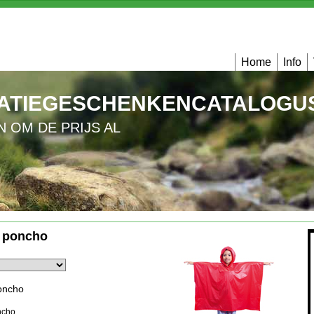
Home
Info
ATIEGESCHENKENCATALOGUS
N OM DE PRIJS AL
r poncho
oncho
ncho