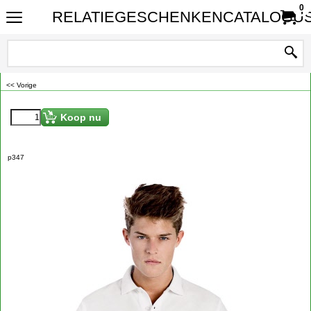
0
RELATIEGESCHENKENCATALOGUS
<< Vorige
€
7.95
Koop nu
p347