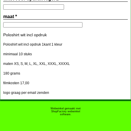
tekst voor opdruk regel 2
maat
*
Poloshirt wit incl opdruk
Poloshirt wit incl opdruk 1kant 1 kleur
minimaal 10 stuks
maten XS, S, M, L, XL, XXL, XXXL, XXXXL
180 grams
filmkosten 17,00
logo graag per email zenden
Webwinkel gemaakt met
ShopFactory webwinkel
software.