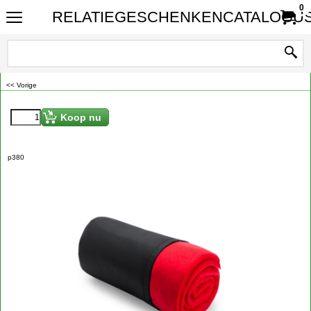
0
RELATIEGESCHENKENCATALOGUS
<< Vorige
Koop nu
p380