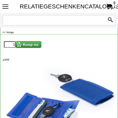
0
RELATIEGESCHENKENCATALOGUS
<< Vorige
€
0.98
Koop nu
p399