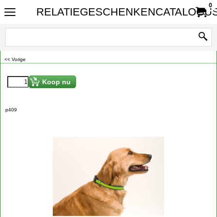
0
RELATIEGESCHENKENCATALOGUS
<< Vorige
Koop nu
p409