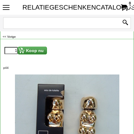
0
RELATIEGESCHENKENCATALOGUS
<< Vorige
Koop nu
p44