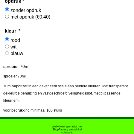
opdruk
*
zonder opdruk
met opdruk
(
€0.40
)
kleur
*
rood
wit
blauw
sproeier 70ml
sproeier 70ml
70ml vaporizer in een gevarieerd scala aan heldere kleuren. Met transparant
gekleurde behuizing en vastgeschroefd veiligheidsslot, met bijpassende
kleurriem.
voor bedrukking minimaal 100 stuks
Webwinkel gemaakt met
ShopFactory webwinkel
software.