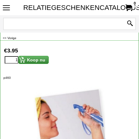
0
RELATIEGESCHENKENCATALOGUS
<< Vorige
€
3.95
Koop nu
p460