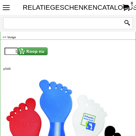
0
RELATIEGESCHENKENCATALOGUS
<< Vorige
€
0.79
Koop nu
p549