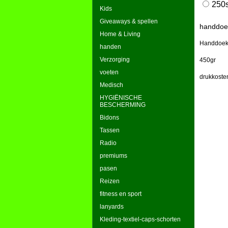
250s
Kids
handdoe
Giveaways & spellen
Home & Living
Handdoek
handen
450gr
Verzorging
drukkoste
voeten
Medisch
HYGIËNISCHE
BESCHERMING
Bidons
Tassen
Radio
premiums
pasen
Reizen
fitness en sport
lanyards
Kleding-textiel-caps-schorten