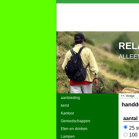
REL
ALLEE
<< Vorige
aanbieding
handd
kerst
Kantoor
aantal
*
Gereedschappen
25 s
Eten en drinken
100 
Lampen