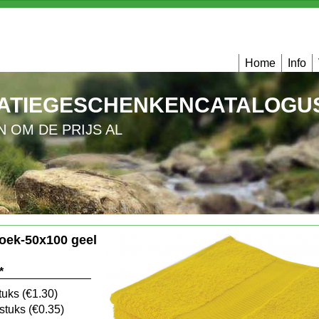
Home
Info
ATIEGESCHENKENCATALOGUS
N OM DE PRIJS AL
oek-50x100 geel
tuks
(
€1.30
)
stuks
(
€0.35
)