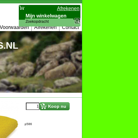
Afrekenen
Mijn winkelwagen
Artikelen
:
0
Voorwaarden
Afrekenen
Contact
.NL
€
4.95
Koop nu
p586