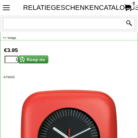
0
RELATIEGESCHENKENCATALOGUS
<< Vorige
€
3.95
Koop nu
A75005