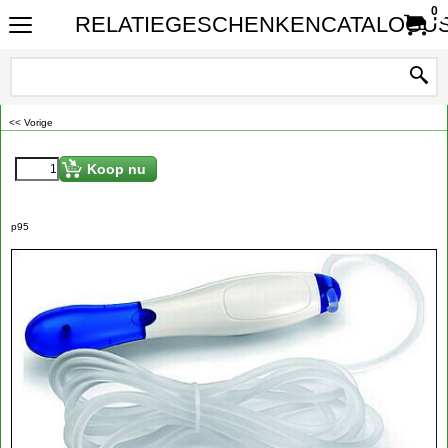
0
RELATIEGESCHENKENCATALOGUS
<< Vorige
Nu slechts
€
2.95
Koop nu
p95