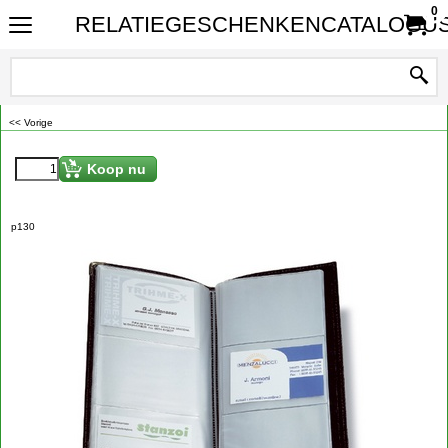
0
RELATIEGESCHENKENCATALOGUS
<< Vorige
Koop nu
p130