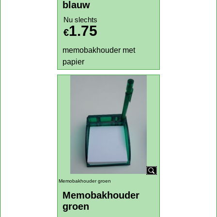
memobakhouder
Memobakhouder
blauw
Nu slechts
1.75
€
memobakhouder met
papier
Klik hier