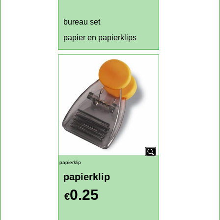
Klik hier
bureau set
bureau set
Nu slechts
0.95
€
bureau set
papier en papierklips