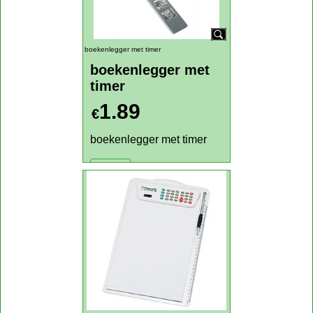
0.65
€
pen met memoblaadjes
Klik hier
boekenlegger met timer
boekenlegger met
timer
1.89
€
boekenlegger met timer
Klik hier