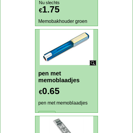
Memobakhouder groen
Memobakhouder
groen
Nu slechts
1.75
€
Memobakhouder groen
Klik hier
pen met
memoblaadjes