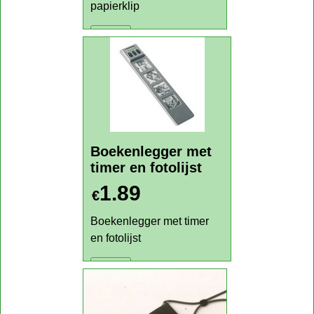
Klik hier
papierklip
papierklip
0.25
€
papierklip
Klik hier