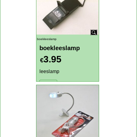
Boekenlegger met
timer en fotolijst
1.89
€
Boekenlegger met timer
en fotolijst
Klik hier